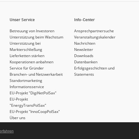
Unser Service
Info-Center
Betreuung von Investoren
Ansprechpartnersuche
Unterstützung beim Wachstum
Veranstaltungskalender
Unterstützung bei
Nachrichten
Markterschließung
Newsletter
Lieferketten stärken
Downloads
Kooperationen anbahnen
Datenbanken
Service für Gründer
Erfolgsgeschichten und
Branchen- und Netzwerkarbeit
Statements
Standortmarketing
Informationsservice
EU-Projekt "DigiNetPolSax"
EU-Projekt
"EnergyTransPolSax"
EU-Projekt "InnoCoopPolSax"
Über uns
KWeC
– Version 1.19.0
erfahren