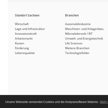
Standort Sachsen
Branchen
Wirtschaft
Automobilindustrie
Lage und Infrastruktur
Maschinen- und Anlagenbau
Innovationskraft
Mikroelektronik / IKT
Arbeitsmarkt
Umwelt- und Energietechnik
Kosten
Life Sciences
Förderung
Weitere Branchen
Lebensqualität
Technologiefelder
Unsere Webseite verwendet Cookies und die Analysesoftware Matomo.
Mehr 