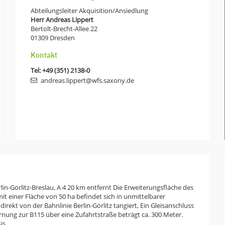
Abteilungsleiter Akquisition/Ansiedlung
Herr Andreas Lippert
Bertolt-Brecht-Allee 22
01309
Dresden
Kontakt
Tel:
+49 (351) 2138-0
andreas.lippert@wfs.saxony.de
lin-Görlitz-Breslau, A 4 20 km entfernt Die Erweiterungsfläche des
t einer Fläche von 50 ha befindet sich in unmittelbarer
irekt von der Bahnlinie Berlin-Görlitz tangiert, Ein Gleisanschluss
ernung zur B115 über eine Zufahrtstraße beträgt ca. 300 Meter.
is.