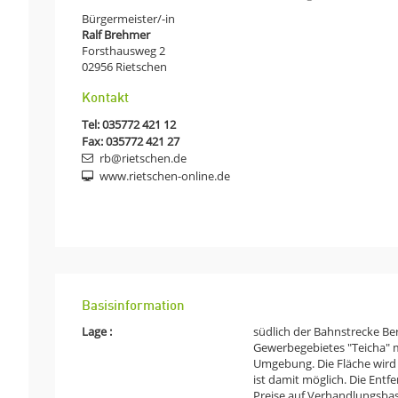
Bürgermeister/-in
Ralf Brehmer
Forsthausweg 2
02956
Rietschen
Kontakt
Tel:
035772 421 12
Fax: 035772 421 27
rb@rietschen.de
www.rietschen-online.de
Basisinformation
Lage :
südlich der Bahnstrecke Ber
Gewerbegebietes "Teicha" mi
Umgebung. Die Fläche wird d
ist damit möglich. Die Entf
Preise auf Verhandlungsbas