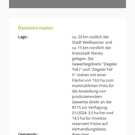
Basisinformation
Lage :
ca. 20 km südlich der
Stadt Weißwasser und
ca. 15 km nördlich der
Kreisstadt Niesky
gelegen. Die
Gewerbegebiete "Ziegelei
Teil I" und "Ziegelei Teil
II" stehen mit einer
Fläche von 19,0 ha zum
marktüblichen Preis für
die Ansiedlung von
produzierendem
Gewerbe direkt an der
B115 zur Verfügung.
01/2024: 3,5 ha frei und
14,5 ha für Investor
reserviert Preise auf
Verhandlungsbasis.
Gemeinde :
Rietschen