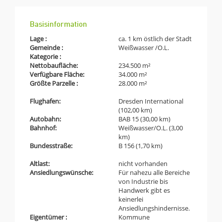
Basisinformation
Lage :
ca. 1 km östlich der Stadt
Gemeinde :
Weißwasser /O.L.
Kategorie :
Nettobaufläche:
234.500 m²
Verfügbare Fläche:
34.000 m²
Größte Parzelle :
28.000 m²
Flughafen:
Dresden International
(102,00 km)
Autobahn:
BAB 15 (30,00 km)
Bahnhof:
Weißwasser/O.L. (3,00
km)
Bundesstraße:
B 156 (1,70 km)
Altlast:
nicht vorhanden
Ansiedlungswünsche:
Für nahezu alle Bereiche
von Industrie bis
Handwerk gibt es
keinerlei
Ansiedlungshindernisse.
Eigentümer :
Kommune