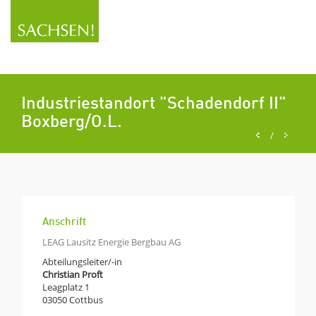
Industriestandort "Schadendorf II"
Boxberg/O.L.
/
Anschrift
LEAG Lausitz Energie Bergbau AG
Abteilungsleiter/-in
Christian Proft
Leagplatz 1
03050
Cottbus