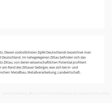
sitz. Diesen südöstlichsten Zipfel Deutschlands bezeichnet man
d Deutschland. Im nahegelegenen Zittau befinden sich das
z-Zittau, von deren wissenschaftlichen Potential profitiert
 am Rand des Zittauer Gebirges, was sich bei in- und
anchen: Metallbau, Metallverarbeitung, Landwirtschaft,
Letzte Änderung: 08.07.2026 Wirtschaftsförderung Sachsen GmbH (WFS)