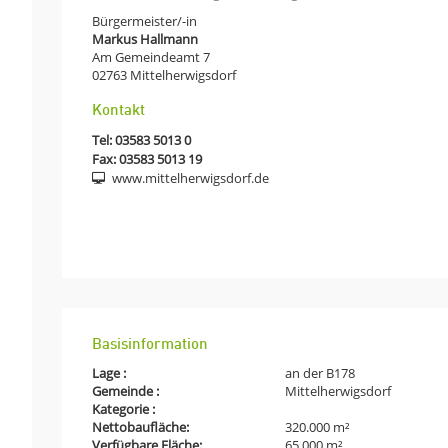
Bürgermeister/-in
Markus Hallmann
Am Gemeindeamt 7
02763
Mittelherwigsdorf
Kontakt
Tel:
03583 5013 0
Fax: 03583 5013 19
www.mittelherwigsdorf.de
Basisinformation
Lage :
an der B178
Gemeinde :
Mittelherwigsdorf
Kategorie :
Nettobaufläche:
320.000 m²
Verfügbare Fläche:
65.000 m²