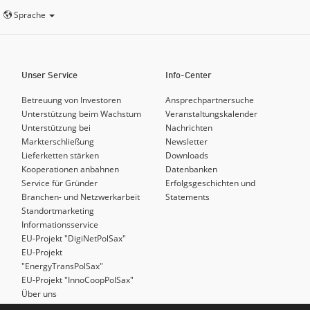
Sprache
Unser Service
Info-Center
Betreuung von Investoren
Ansprechpartnersuche
Unterstützung beim Wachstum
Veranstaltungskalender
Unterstützung bei
Nachrichten
Markterschließung
Newsletter
Lieferketten stärken
Downloads
Kooperationen anbahnen
Datenbanken
Service für Gründer
Erfolgsgeschichten und
Branchen- und Netzwerkarbeit
Statements
Standortmarketing
Informationsservice
EU-Projekt "DigiNetPolSax"
EU-Projekt
"EnergyTransPolSax"
EU-Projekt "InnoCoopPolSax"
Über uns